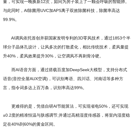
量，可实现一晚换新12次，如同为房子装上了一颗会呼吸的智能肺。
与此同时，AI除菌用UVC加APS离子双效除菌科技，除菌率高达
99.9%。
AI调风依托首创并获国家发明专利的3D零风技术，通过1853个半
球分子晶体孔设计，让风多次的打散柔化，相比传统技术，柔风量提
升40%，柔风效果提升30%，让空调风不再刺骨冷硬。
而AI语音方面，通过搭载百度加DeepSeek大模型，支持分布式
语音(音控全屋AUX空调)，可识别粤语、四川话、河南话等多种方
言，指令词多达上百万条，识别率高达99%。
更难得的是，凭借自研AI节能算法，可实现省电50%，还可实现
±0.2度的精准恒温与肤感调节;并通过高精湿度传感器，将室内湿度稳
定在40%到60%的黄金区间。