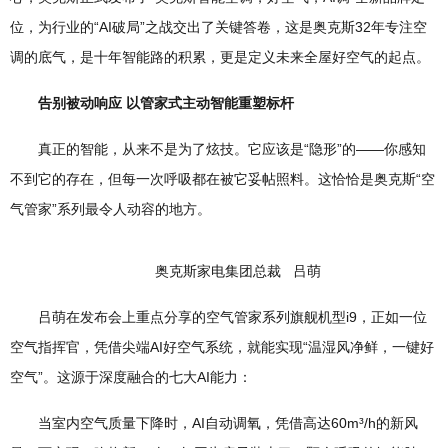
位，为行业的“AI破局”之战交出了关键答卷，这是奥克斯32年专注空
调的底气，是十年智能路的积累，更是定义未来全屋好空气的起点。
告别被动响应 以管家式主动智能重塑标杆
真正的智能，从来不是为了炫技。它应该是“隐形”的——你感知
不到它的存在，但每一次呼吸都在被它妥帖照料。这恰恰是奥克斯“空
气管家”系列最令人动容的地方。
奥克斯家电集团总裁 吕萌
吕萌在发布会上重点分享的空气管家系列旗舰机型i9，正如一位
空气指挥官，凭借尖端AI好空气系统，就能实现“温湿风净鲜，一键好
空气”。这源于深度融合的七大AI能力：
当室内空气质量下降时，AI自动调氧，凭借高达60m³/h的新风