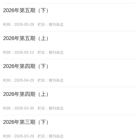
2026年第五期（下）
时间：2026-05-28
栏目：
期刊杂志
2026年第五期（上）
时间：2026-05-12
栏目：
期刊杂志
2026年第四期（下）
时间：2026-04-20
栏目：
期刊杂志
2026年第四期（上）
时间：2026-03-30
栏目：
期刊杂志
2026年第三期（下）
时间：2026-03-20
栏目：
期刊杂志