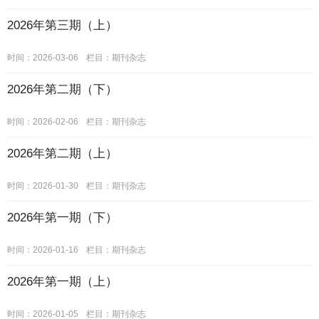
2026年第三期（上）
时间：2026-03-06
栏目：
期刊杂志
2026年第二期（下）
时间：2026-02-06
栏目：
期刊杂志
2026年第二期（上）
时间：2026-01-30
栏目：
期刊杂志
2026年第一期（下）
时间：2026-01-16
栏目：
期刊杂志
2026年第一期（上）
时间：2026-01-05
栏目：
期刊杂志