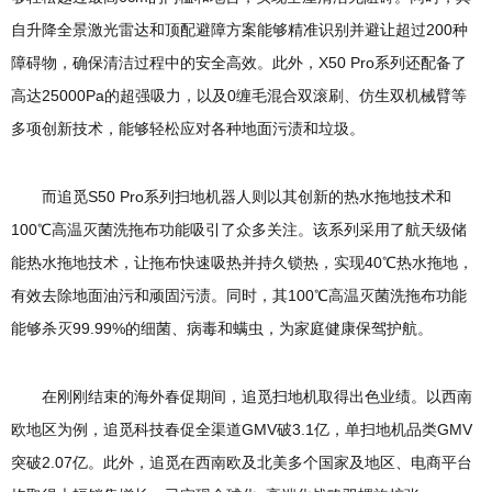
自升降全景激光雷达和顶配避障方案能够精准识别并避让超过200种
障碍物，确保清洁过程中的安全高效。此外，X50 Pro系列还配备了
高达25000Pa的超强吸力，以及0缠毛混合双滚刷、仿生双机械臂等
多项创新技术，能够轻松应对各种地面污渍和垃圾。
而追觅S50 Pro系列扫地机器人则以其创新的热水拖地技术和
100℃高温灭菌洗拖布功能吸引了众多关注。该系列采用了航天级储
能热水拖地技术，让拖布快速吸热并持久锁热，实现40℃热水拖地，
有效去除地面油污和顽固污渍。同时，其100℃高温灭菌洗拖布功能
能够杀灭99.99%的细菌、病毒和螨虫，为家庭健康保驾护航。
在刚刚结束的海外春促期间，追觅扫地机取得出色业绩。以西南
欧地区为例，追觅科技春促全渠道GMV破3.1亿，单扫地机品类GMV
突破2.07亿。此外，追觅在西南欧及北美多个国家及地区、电商平台