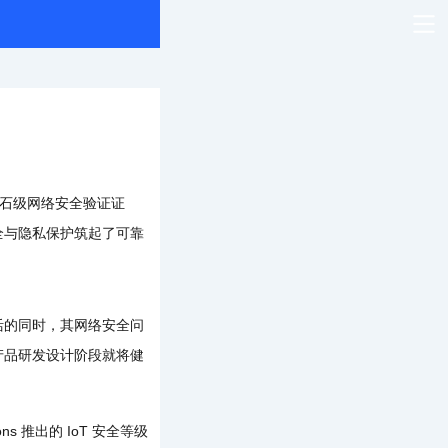
ns钻石级网络安全验证证
全与隐私保护筑起了可靠
的同时，其网络安全问
产品研发设计阶段就将健
 推出的 IoT 安全等级