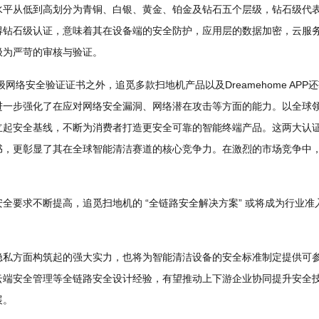
水平从低到高划分为青铜、白银、黄金、铂金及钻石五个层级，钻石级代
得钻石级认证，意味着其在设备端的安全防护，应用层的数据加密，云服
极为严苛的审核与验证。
络安全验证证书之外，追觅多款扫地机产品以及Dreamehome APP还
进一步强化了在应对网络安全漏洞、网络潜在攻击等方面的能力。以全球
立起安全基线，不断为消费者打造更安全可靠的智能终端产品。这两大认
，更彰显了其在全球智能清洁赛道的核心竞争力。在激烈的市场竞争中，追
要求不断提高，追觅扫地机的 “全链路安全解决方案” 或将成为行业准
。
方面构筑起的强大实力，也将为智能清洁设备的安全标准制定提供可参
云端安全管理等全链路安全设计经验，有望推动上下游企业协同提升安全
展。