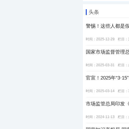
头条
警惕！这些人都是
时间：2025-12-29
栏目：
国家市场监督管理
时间：2025-03-31
栏目：
官宣！2025年“3·
时间：2025-03-14
栏目：
市场监管总局印发
时间：2024-11-13
栏目：