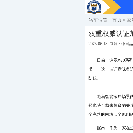
当前位置：
首页
>
家电
双重权威认证
2025-06-18
来源：
中国品
日前，追觅X50系列扫地机
书」，这一认证意味着
防线。
随着智能家居场景的日
题也受到越来越多的关
全完善的网络安全原则
据悉，作为一家在全球 1