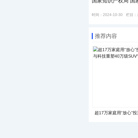
国家知识产权局 国
时间：2024-10-30
栏目：
推荐内容
超17万家庭用“放心”
科技重塑40万