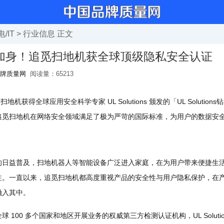
/IT
>
行业信息
正文
加身！追觅扫地机获全球顶级隐私安全认证
牌质量网
阅读量：
65213
获得全球应用安全科学专家 UL Solutions 颁发的「UL Solutio
追觅扫地机在网络安全领域满足了极为严苛的国际标准，为用户的数据安
益普及，扫地机器人等智能设备广泛进入家庭，在为用户带来便捷生活
注。一直以来，追觅扫地机都高度重视产品的安全性与用户隐私保护，在
融入其中。
00 多个国家和地区开展业务的权威第三方检测认证机构，UL Solutions