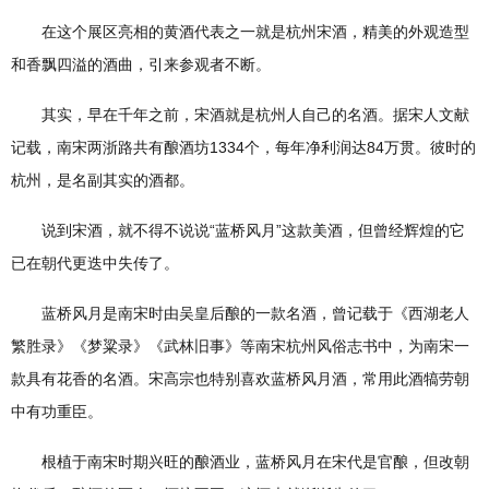
在这个展区亮相的黄酒代表之一就是杭州宋酒，精美的外观造型
和香飘四溢的酒曲，引来参观者不断。
其实，早在千年之前，宋酒就是杭州人自己的名酒。据宋人文献
记载，南宋两浙路共有酿酒坊1334个，每年净利润达84万贯。彼时的
杭州，是名副其实的酒都。
说到宋酒，就不得不说说“蓝桥风月”这款美酒，但曾经辉煌的它
已在朝代更迭中失传了。
蓝桥风月是南宋时由吴皇后酿的一款名酒，曾记载于《西湖老人
繁胜录》《梦粱录》《武林旧事》等南宋杭州风俗志书中，为南宋一
款具有花香的名酒。宋高宗也特别喜欢蓝桥风月酒，常用此酒犒劳朝
中有功重臣。
根植于南宋时期兴旺的酿酒业，蓝桥风月在宋代是官酿，但改朝