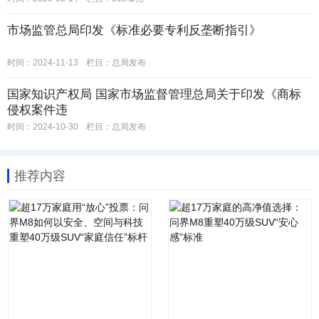
市场监管总局印发《标准必要专利反垄断指引》
时间：2024-11-13
栏目：
总局发布
国家知识产权局 国家市场监督管理总局关于印发《商标
侵权案件违
时间：2024-10-30
栏目：
总局发布
推荐内容