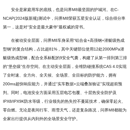
安全是家庭用车的底线，也是问界M8最坚固的护城河。在C-
NCAP(2024版新规)测试中，问界M8荣获五星安全认证，综合得分率
第一，这是对“安全是最大豪华”最权威的背书。
在被动安全层面，问界M8车身采用“铝合金+高强钢+潜艇级热成
型钢”的复合结构，占比超81%，其中关键部位使用12处2000MPa潜
艇级热成型钢，配合全系标配的9安全气囊，构建了从第一排到第三排
的“堡垒级”生存空间。在主动安全层面，全维防碰撞系统CAS 4.0实现
了全时速、全方向、全天候、全场景、全目标的防护能力，拥有
200ms超快响应能力，并通过“实车数据+云端叠加验证”实现超前预
判。同时，电池安全方面采用五层电芯包覆、十层热安全防护及
IPX8/IPX9K防水等级，行业领先的热失控不蔓延技术，确保零起火、
零自燃。无论是夜间行车、雨雪天气，还是复杂路况，问界M8都能为
全家出行提供从内到外的全场景安全守护。