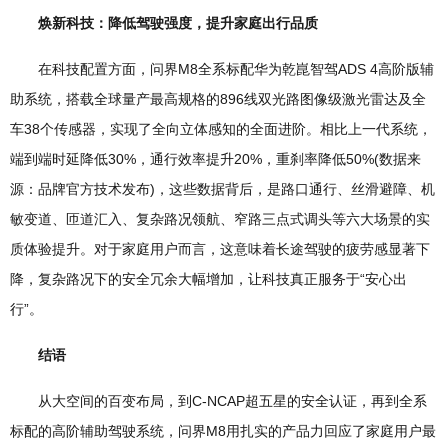
焕新科技：降低驾驶强度，提升家庭出行品质
在科技配置方面，问界M8全系标配华为乾崑智驾ADS 4高阶版辅
助系统，搭载全球量产最高规格的896线双光路图像级激光雷达及全
车38个传感器，实现了全向立体感知的全面进阶。相比上一代系统，
端到端时延降低30%，通行效率提升20%，重刹率降低50%(数据来
源：品牌官方技术发布)，这些数据背后，是路口通行、丝滑避障、机
敏变道、匝道汇入、复杂路况领航、窄路三点式调头等六大场景的实
质体验提升。对于家庭用户而言，这意味着长途驾驶的疲劳感显著下
降，复杂路况下的安全冗余大幅增加，让科技真正服务于“安心出
行”。
结语
从大空间的百变布局，到C-NCAP超五星的安全认证，再到全系
标配的高阶辅助驾驶系统，问界M8用扎实的产品力回应了家庭用户最